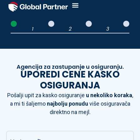
Agencija za zastupanje u osiguranju.
UPOREDI CENE KASKO
OSIGURANJA
Pošalji upit za kasko osiguranje
u nekoliko koraka
,
a mi ti šaljemo
najbolju ponudu
više osiguravača
direktno na mejl.