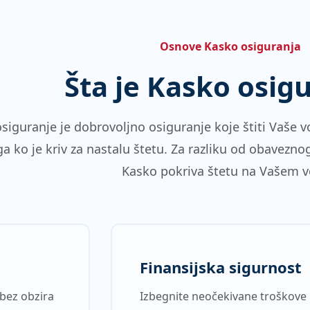
Osnove Kasko osiguranja
Šta je Kasko osig
siguranje je dobrovoljno osiguranje koje štiti Vaše voz
a ko je kriv za nastalu štetu. Za razliku od obavezn
Kasko pokriva štetu na Vašem vo
Finansijska sigurnost
 bez obzira
Izbegnite neočekivane troškove