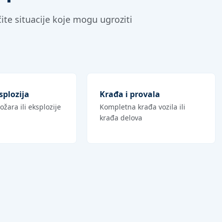
ite situacije koje mogu ugroziti
splozija
Krađa i provala
ožara ili eksplozije
Kompletna krađa vozila ili
krađa delova