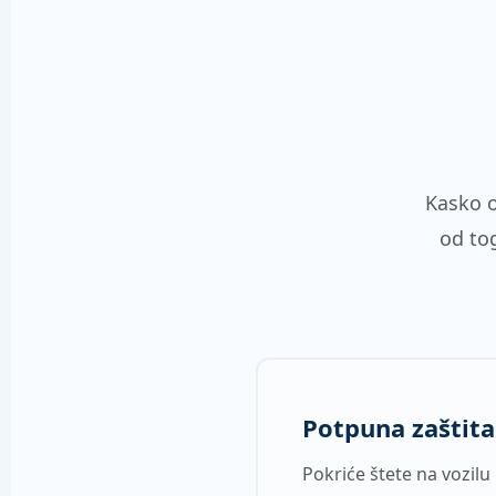
Kasko o
od tog
Potpuna zaštita
Pokriće štete na vozilu