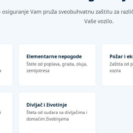
 osiguranje Vam pruža sveobuhvatnu zaštitu za različ
Vaše vozilo.
Elementarne nepogode
Požar i ek
Štete od poplava, grada, oluja,
Zaštita od p
a
zemljotresa
vozila
Divljač i životinje
i
Šteta od sudara sa divljačima i
domaćim životinjama