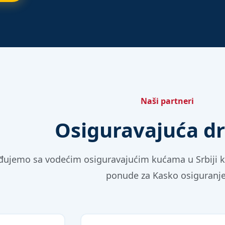
Naši partneri
Osiguravajuća d
đujemo sa vodećim osiguravajućim kućama u Srbiji k
ponude za Kasko osiguranje