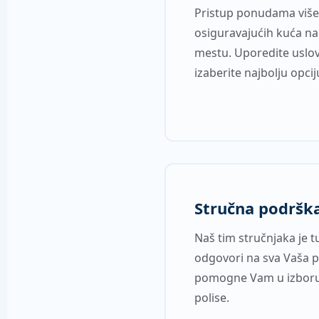
Pristup ponudama viš
osiguravajućih kuća n
mestu. Uporedite uslov
izaberite najbolju opcij
Stručna podršk
Naš tim stručnjaka je t
odgovori na sva Vaša pi
pomogne Vam u izboru
polise.