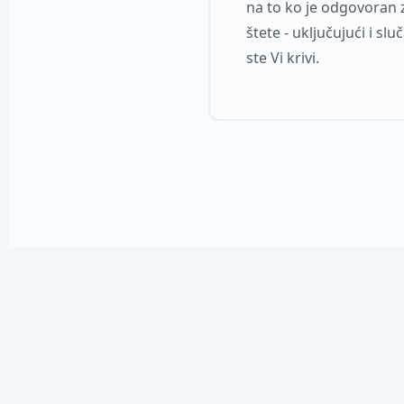
na to ko je odgovoran 
štete - uključujući i sl
ste Vi krivi.