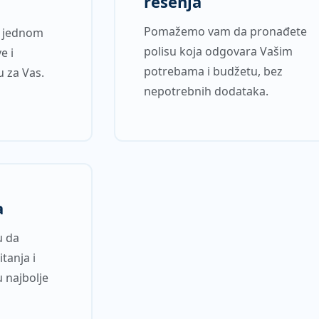
rešenja
e
Pomažemo vam da pronađete
a jednom
polisu koja odgovara Vašim
e i
potrebama i budžetu, bez
u za Vas.
nepotrebnih dodataka.
a
u da
tanja i
 najbolje