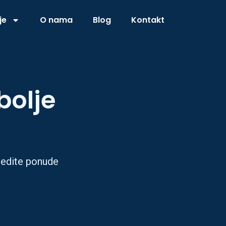
je
O nama
Blog
Kontakt
bolje
redite ponude
.