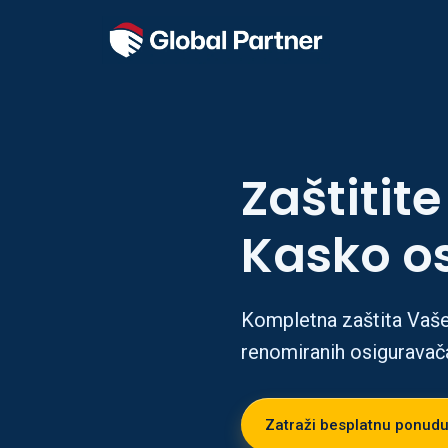
Zaštitite
Kasko o
Kompletna zaštita Vašeg
renomiranih osiguravač
Zatraži besplatnu ponud