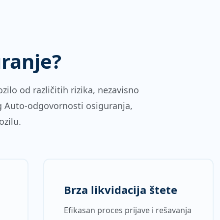
uranje?
ilo od različitih rizika, nezavisno
og Auto-odgovornosti osiguranja,
zilu.
Brza likvidacija štete
Efikasan proces prijave i rešavanja