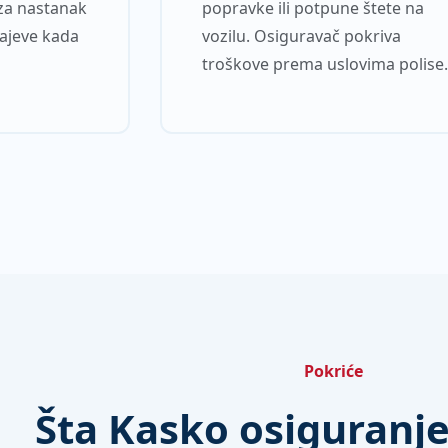
za nastanak
popravke ili potpune štete na
učajeve kada
vozilu. Osiguravač pokriva
troškove prema uslovima polise.
Pokriće
Šta Kasko osiguranje