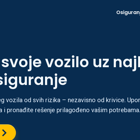
Osiguran
 svoje vozilo uz naj
siguranje
 vozila od svih rizika – nezavisno od krivice. Upo
a i pronađite rešenje prilagođeno vašim potrebama
u