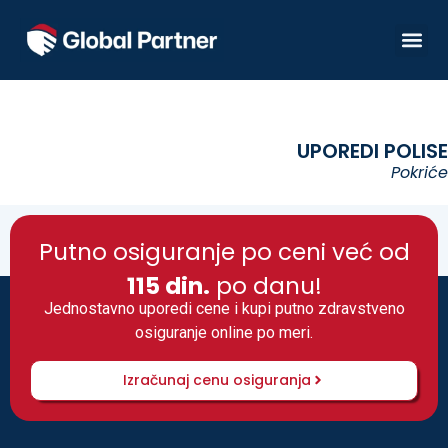
UPOREDI POLISE
Pokriće
Putno osiguranje po ceni već od
115 din.
po danu!
Jednostavno uporedi cene i kupi putno zdravstveno
osiguranje online po meri.
Izračunaj cenu osiguranja