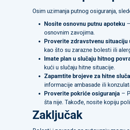
Osim uzimanja putnog osiguranja, sled
Nosite osnovnu putnu apoteku
–
osnovnim zavojima.
Proverite zdravstvenu situaciju u
kao što su zarazne bolesti ili aler
Imate plan u slučaju hitnog povr
kući u slučaju hitne situacije.
Zapamtite brojeve za hitne sluč
informacije ambasade ili konzulat
Proverite pokriće osiguranja
– Pr
šta nije. Takođe, nosite kopiju po
Zaključak