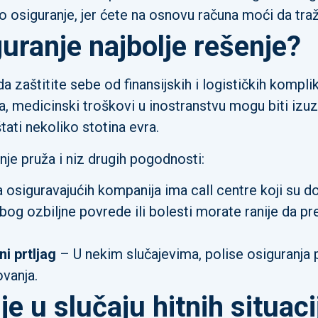
 osiguranje, jer ćete na osnovu računa moći da traž
uranje najbolje rešenje?
da zaštitite sebe od finansijskih i logističkih kompl
ja, medicinski troškovi u inostranstvu mogu biti izu
i nekoliko stotina evra.
nje pruža i niz drugih pogodnosti:
osiguravajućih kompanija ima call centre koji su do
og ozbiljne povrede ili bolesti morate ranije da pre
i prtljag
– U nekim slučajevima, polise osiguranja p
vanja.
e u slučaju hitnih situac