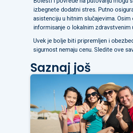
Bolesti i povrede na putovanju mogu 
izbegnete dodatni stres. Putno osiguranj
asistenciju u hitnim slučajevima. Osim 
informisanje o lokalnim zdravstvenim
Uvek je bolje biti pripremljen i obezbe
sigurnost nemaju cenu. Sledite ove s
Saznaj još