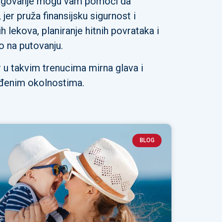
reagovanje mogu vam pomoći da
jer pruža finansijsku sigurnost i
h lekova, planiranje hitnih povrataka i
 na putovanju.
r u takvim trenucima mirna glava i
iđenim okolnostima.
BLOG