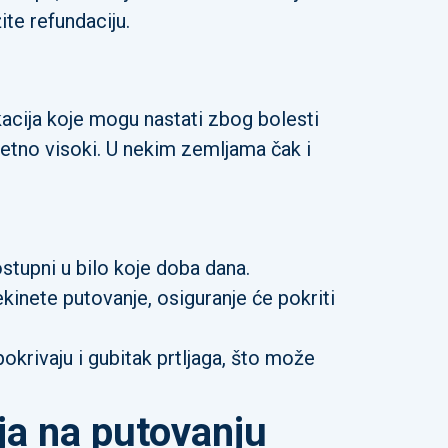
ite refundaciju.
ikacija koje mogu nastati zbog bolesti
zetno visoki. U nekim zemljama čak i
stupni u bilo koje doba dana.
kinete putovanje, osiguranje će pokriti
okrivaju i gubitak prtljaga, što može
ija na putovanju