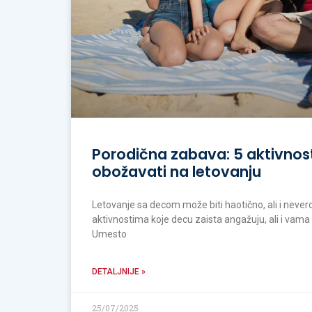
Porodična zabava: 5 aktivnost
obožavati na letovanju
Letovanje sa decom može biti haotično, ali i never
aktivnostima koje decu zaista angažuju, ali i vama
Umesto
DETALJNIJE »
25/07/2025