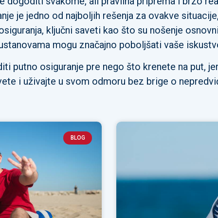
se dogoditi svakome, ali pravilna priprema i brzo 
e je jedno od najboljih rešenja za ovakve situacije, 
osiguranja, ključni saveti kao što su nošenje osnovni
 ustanovama mogu značajno poboljšati vaše iskustvo
diti putno osiguranje pre nego što krenete na put, je
avete i uživajte u svom odmoru bez brige o nepredv
BLOG