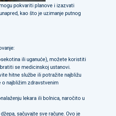
 mogu pokvariti planove i izazvati
a unapred, kao što je uzimanje putnog
ovanje:
sekotina ili uganuće), možete koristiti
bratiti se medicinskoj ustanovi.
te hitne službe ili potražite najbližu
je o najbližim zdravstvenim
aženju lekara ili bolnica, naročito u
džepa, sačuvajte sve račune. Ovo je