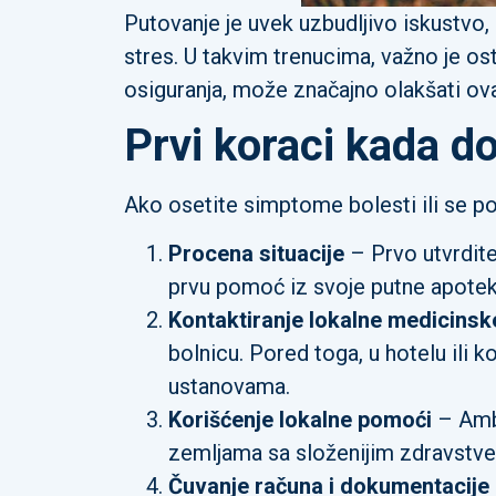
Putovanje je uvek uzbudljivo iskustvo, 
stres. U takvim trenucima, važno je os
osiguranja, može značajno olakšati ova
Prvi koraci kada do
Ako osetite simptome bolesti ili se po
Procena situacije
– Prvo utvrdite
prvu pomoć iz svoje putne apoteke
Kontaktiranje lokalne medicinsk
bolnicu. Pored toga, u hotelu ili 
ustanovama.
Korišćenje lokalne pomoći
– Amba
zemljama sa složenijim zdravstv
Čuvanje računa i dokumentacije