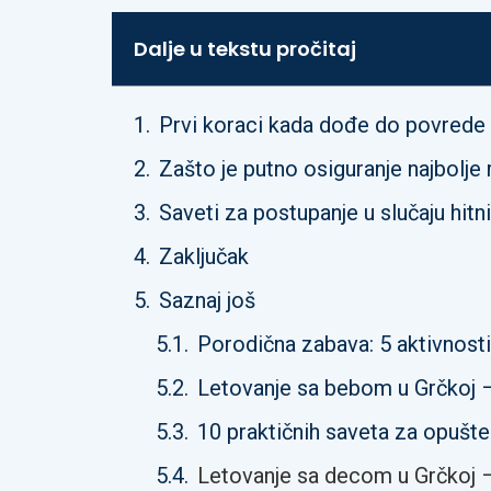
Dalje u tekstu pročitaj
Prvi koraci kada dođe do povrede i
Zašto je putno osiguranje najbolje
Saveti za postupanje u slučaju hitni
Zaključak
Saznaj još
Porodična zabava: 5 aktivnosti
Letovanje sa bebom u Grčkoj 
10 praktičnih saveta za opušt
Letovanje sa decom u Grčkoj –