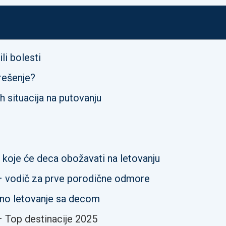
li bolesti
 rešenje?
h situacija na putovanju
 koje će deca obožavati na letovanju
– vodič za prve porodične odmore
eno letovanje sa decom
 Top destinacije 2025