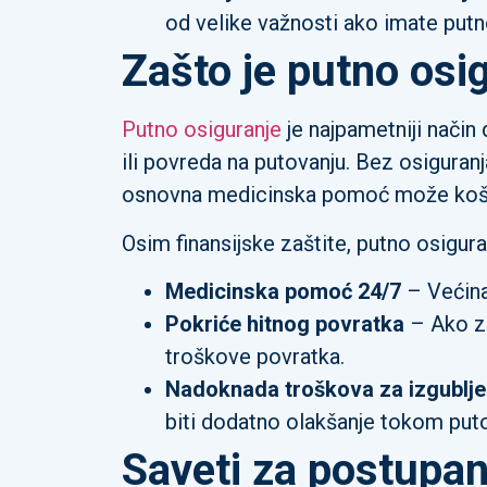
od velike važnosti ako imate putno
Zašto je putno osig
Putno osiguranje
je najpametniji način 
ili povreda na putovanju. Bez osiguran
osnovna medicinska pomoć može koštat
Osim finansijske zaštite, putno osigura
Medicinska pomoć 24/7
– Većina 
Pokriće hitnog povratka
– Ako zb
troškove povratka.
Nadoknada troškova za izgubljen
biti dodatno olakšanje tokom puto
Saveti za postupanj