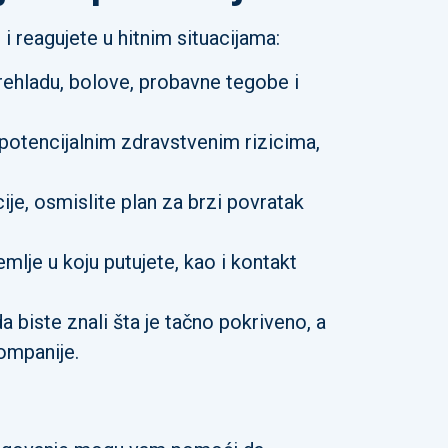
 reagujete u hitnim situacijama:
rehladu, bolove, probavne tegobe i
 potencijalnim zdravstvenim rizicima,
ije, osmislite plan za brzi povratak
mlje u koju putujete, kao i kontakt
a biste znali šta je tačno pokriveno, a
kompanije.