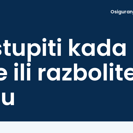
Osiguran
tupiti kada
 ili razbolit
ju