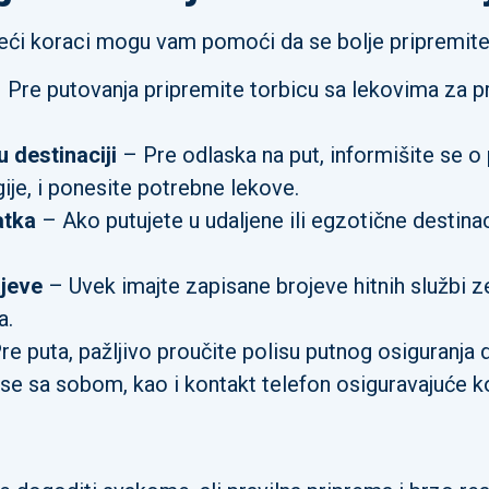
eći koraci mogu vam pomoći da se bolje pripremite i
 Pre putovanja pripremite torbicu sa lekovima za p
 destinaciji
– Pre odlaska na put, informišite se o
gije, i ponesite potrebne lekove.
atka
– Ako putujete u udaljene ili egzotične destinac
ajeve
– Uvek imajte zapisane brojeve hitnih službi ze
a.
e puta, pažljivo proučite polisu putnog osiguranja d
lise sa sobom, kao i kontakt telefon osiguravajuće 