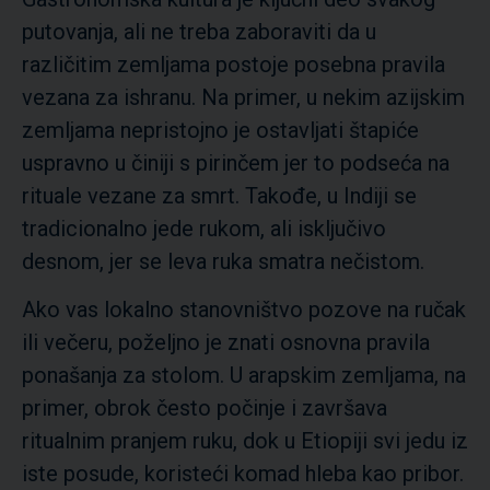
putovanja, ali ne treba zaboraviti da u
različitim zemljama postoje posebna pravila
vezana za ishranu. Na primer, u nekim azijskim
zemljama nepristojno je ostavljati štapiće
uspravno u činiji s pirinčem jer to podseća na
rituale vezane za smrt. Takođe, u Indiji se
tradicionalno jede rukom, ali isključivo
desnom, jer se leva ruka smatra nečistom.
Ako vas lokalno stanovništvo pozove na ručak
ili večeru, poželjno je znati osnovna pravila
ponašanja za stolom. U arapskim zemljama, na
primer, obrok često počinje i završava
ritualnim pranjem ruku, dok u Etiopiji svi jedu iz
iste posude, koristeći komad hleba kao pribor.