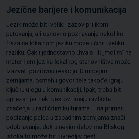
Jezične barijere i komunikacija
Jezik može biti veliki izazov prilikom
putovanja, ali osnovno poznavanje nekoliko
fraza na lokalnom jeziku može učiniti veliku
razliku. Čak i jednostavno „hvala“ ili „molim“ na
maternjem jeziku lokalnog stanovništva može
izazvati pozitivnu reakciju. U mnogim
zemljama, osmeh i govor tela takođe igraju
ključnu ulogu u komunikaciji. Ipak, treba biti
oprezan jer neki gestovi imaju različita
značenja u različitim kulturama – na primer,
podizanje palca u zapadnim zemljama znači
odobravanje, dok u nekim delovima Bliskog
istoka to može biti uvredljiv gest.