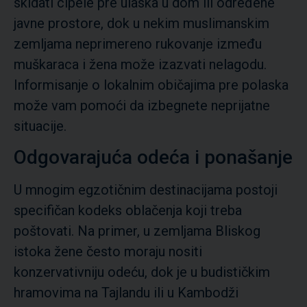
skidati cipele pre ulaska u dom ili određene
javne prostore, dok u nekim muslimanskim
zemljama neprimereno rukovanje između
muškaraca i žena može izazvati nelagodu.
Informisanje o lokalnim običajima pre polaska
može vam pomoći da izbegnete neprijatne
situacije.
Odgovarajuća odeća i ponašanje
U mnogim egzotičnim destinacijama postoji
specifičan kodeks oblačenja koji treba
poštovati. Na primer, u zemljama Bliskog
istoka žene često moraju nositi
konzervativniju odeću, dok je u budističkim
hramovima na Tajlandu ili u Kambodži