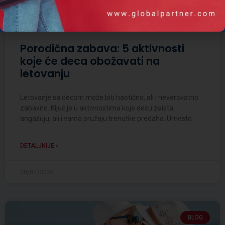
Porodična zabava: 5 aktivnosti
koje će deca obožavati na
letovanju
Letovanje sa decom može biti haotično, ali i neverovatno
zabavno. Ključ je u aktivnostima koje decu zaista
angažuju, ali i vama pružaju trenutke predaha. Umesto
DETALJNIJE »
25/07/2025
BLOG