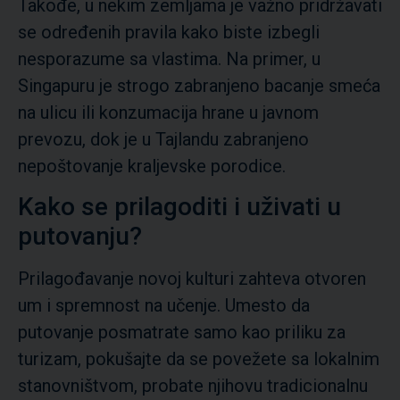
Takođe, u nekim zemljama je važno pridržavati
se određenih pravila kako biste izbegli
nesporazume sa vlastima. Na primer, u
Singapuru je strogo zabranjeno bacanje smeća
na ulicu ili konzumacija hrane u javnom
prevozu, dok je u Tajlandu zabranjeno
nepoštovanje kraljevske porodice.
Kako se prilagoditi i uživati u
putovanju?
Prilagođavanje novoj kulturi zahteva otvoren
um i spremnost na učenje. Umesto da
putovanje posmatrate samo kao priliku za
turizam, pokušajte da se povežete sa lokalnim
stanovništvom, probate njihovu tradicionalnu