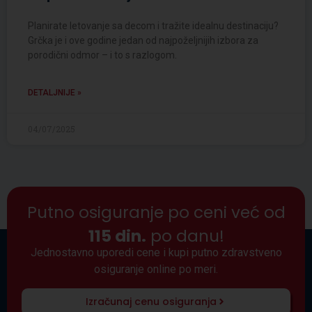
Planirate letovanje sa decom i tražite idealnu destinaciju?
Grčka je i ove godine jedan od najpoželjnijih izbora za
porodični odmor – i to s razlogom.
DETALJNIJE »
04/07/2025
Putno osiguranje po ceni već od
115 din.
po danu!
Jednostavno uporedi cene i kupi putno zdravstveno
osiguranje online po meri.
Izračunaj cenu osiguranja