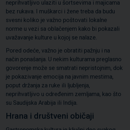
neprihvatljivo ulaziti u šortsevima i majicama
bez rukava. I muškarci i žene treba da budu
svesni koliko je važno poštovati lokalne
norme u vezi sa oblačenjem kako bi pokazali
uvažavanje kulture u kojoj se nalaze.
Pored odeće, važno je obratiti pažnju i na
način ponašanja. U nekim kulturama preglasno
govorenje može se smatrati nepristojnim, dok
je pokazivanje emocija na javnim mestima,
poput držanja za ruke ili ljubljenja,
neprihvatljivo u određenim zemljama, kao što
su Saudijska Arabija ili Indija.
Hrana i društveni običaji
Gastronomska kultura je ključni deo svakog