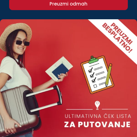
Preuzmi odmah
samo znak poštovanja, već i način da
izbegnete neprijatne situacije i u potpunosti
uživate u putovanju. Pravilna priprema,
informisanje o destinaciji i adekvatno putno
osiguranje osiguraće vam sigurnost i
bezbrižno uživanje u svim čarima novih
kultura.
Saznaj još
BLOG