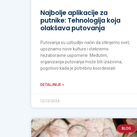
Najbolje aplikacije za
putnike: Tehnologija koja
olakšava putovanja
Putovanja su uzbudljiv način da otkrijemo svet,
upoznamo nove kulture i steknemo
nezaboravne uspomene. Međutim,
organizacija putovanja može biti izazovna,
pogotovo kada je potrebno koordinisati
DETALJNIJE »
12/12/2024
BLOG