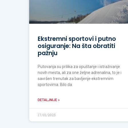
Ekstremni sportovi i putno
osiguranje: Na šta obratiti
pažnju
Putovanja su prilika za opuštanje i istraživanje
novih mesta, ali za one željne adrenalina, to je i
savršen trenutak za bavljenje ekstremnim
sportovima. Bilo da
DETALJNIJE »
17/01/2025