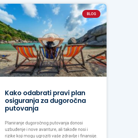
BLOG
Kako odabrati pravi plan
osiguranja za dugoročna
putovanja
Planiranje dugoročnog putovanja donosi
uzbuđenje i nove avanture, ali takođe nosi i
rizike koji mogu ugroziti vaše zdravlje i finansije.