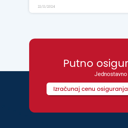
21/11/2024
Putno osigu
Jednostavno u
Izračunaj cenu osiguranja