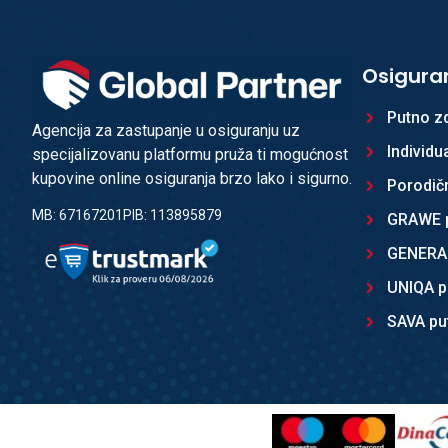
Osigura
Putno z
Agencija za zastupanje u osiguranju uz
Individu
specijalizovanu platformu pruža ti mogućnost
kupovine online osiguranja brzo lako i sigurno.
Porodič
MB: 67167201
PIB: 113895879
GRAWE p
GENERAL
UNIQA p
SAVA pu