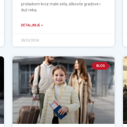
prolaskom kroz male sela, slikovite gradove i
duž reka,
DETALJNIJE »
26/12/2024
BLOG