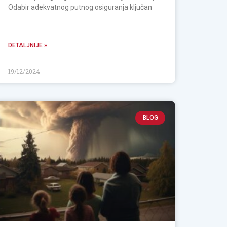
Odabir adekvatnog putnog osiguranja ključan
DETALJNIJE »
19/12/2024
BLOG