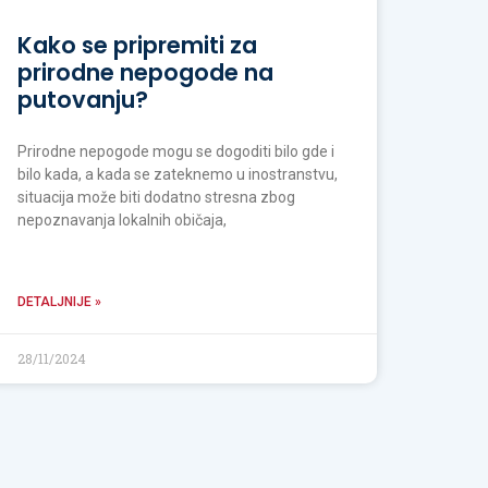
Kako se pripremiti za
prirodne nepogode na
putovanju?
Prirodne nepogode mogu se dogoditi bilo gde i
bilo kada, a kada se zateknemo u inostranstvu,
situacija može biti dodatno stresna zbog
nepoznavanja lokalnih običaja,
DETALJNIJE »
28/11/2024