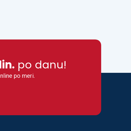
din.
po danu!
nline po meri.