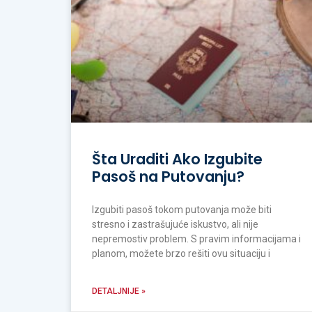
Šta Uraditi Ako Izgubite
Pasoš na Putovanju?
Izgubiti pasoš tokom putovanja može biti
stresno i zastrašujuće iskustvo, ali nije
nepremostiv problem. S pravim informacijama i
planom, možete brzo rešiti ovu situaciju i
DETALJNIJE »