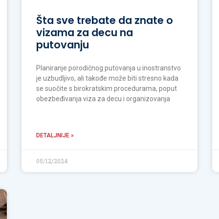
Šta sve trebate da znate o
vizama za decu na
putovanju
Planiranje porodičnog putovanja u inostranstvo
je uzbudljivo, ali takođe može biti stresno kada
se suočite s birokratskim procedurama, poput
obezbeđivanja viza za decu i organizovanja
DETALJNIJE »
05/12/2024