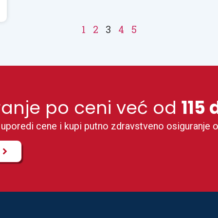
1
2
3
4
5
ranje po ceni već od
115 
poredi cene i kupi putno zdravstveno osiguranje o