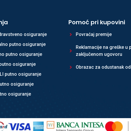
nja
Pomoć pri kupovini
dravstveno osiguranje
Povraćaj premije
alno putno osiguranje
Reklamacije na greške u p
no putno osiguranje
zaključenom ugovoru
utno osiguranje
Obrazac za odustanak od
I putno osiguranje
utno osiguranje
tno osiguranje