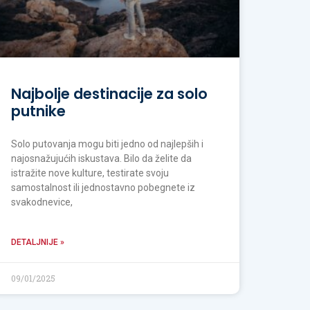
Najbolje destinacije za solo
putnike
Solo putovanja mogu biti jedno od najlepših i
najosnažujućih iskustava. Bilo da želite da
istražite nove kulture, testirate svoju
samostalnost ili jednostavno pobegnete iz
svakodnevice,
DETALJNIJE »
09/01/2025