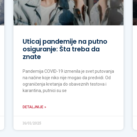
Uticaj pandemije na putno
osiguranje: Šta treba da
znate
Pandemija COVID-19 izmenila je svet putovanja
na načine koje niko nije mogao da predvidi. Od
ograničenja kretanja do obaveznih testova i
karantina, putnici su se
DETALJNIJE »
16/01/2025